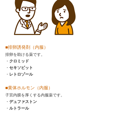
■排卵誘発剤（内服）
排卵を助ける薬です。
・
クロミッド
・
セキソビット
・
レトロゾール
■黄体ホルモン（内服）
子宮内膜を厚くする内服薬です。
・
デュファストン
・
ルトラール