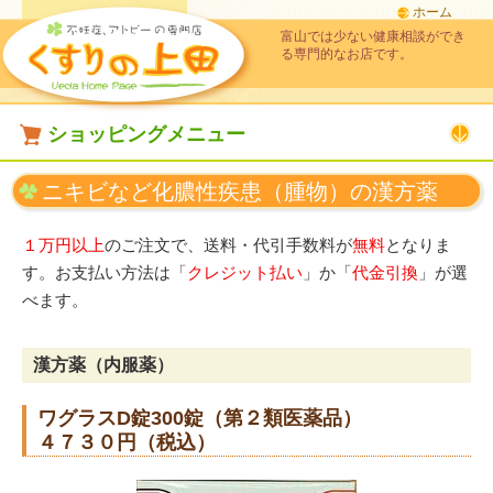
ホーム
富山では少ない健康相談ができ
る専門的なお店です。
ショッピングメニュー
ニキビなど化膿性疾患（腫物）の漢方薬
１万円以上
のご注文で、送料・代引手数料が
無料
となりま
す。お支払い方法は「
クレジット払い
」か「
代金引換
」が選
べます。
漢方薬（内服薬）
ワグラスD錠300錠（第２類医薬品）
４７３０円（税込）