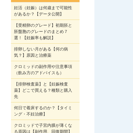
妊活（妊娠）は何歳まで可能性
があるか？【データ公開】
【受精卵のグレード】初期胚と
胚盤胞のグレードのまとめ７
選！【妊娠率も解説】
排卵しない月がある【何の病
気？】原因と治療薬
クロミッドの副作用や注意事項
（飲み方のアドバイスも）
【排卵検査薬】と【妊娠検査
薬】どこで買える？種類と購入
先
何日で着床するのか？【タイミ
ング・不妊治療】
クロミッドで子宮内膜が薄くな
る原因は【副作用、回復期間】