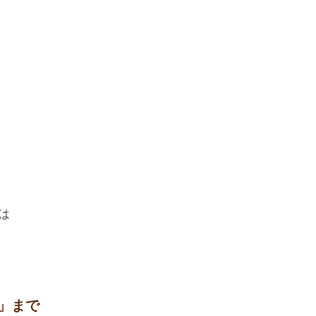
は
」まで