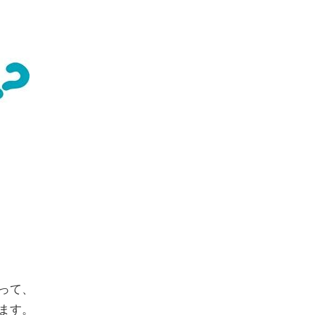
って、
ます。