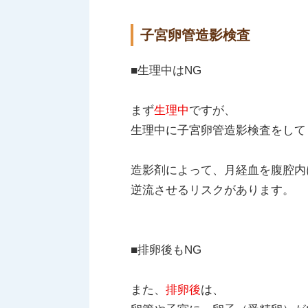
子宮卵管造影検査
■生理中はNG
まず
生理中
ですが、
生理中に子宮卵管造影検査をして
造影剤によって、月経血を腹腔内
逆流させるリスクがあります。
■排卵後もNG
また、
排卵後
は、