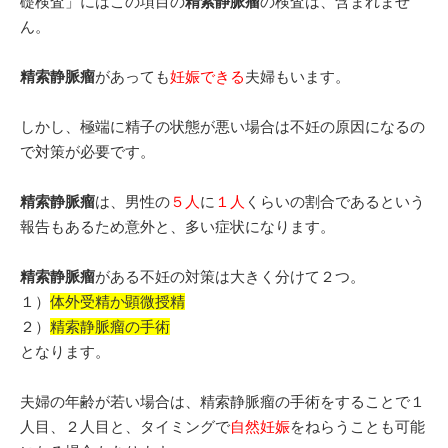
礎検査」にはこの項目の
精索静脈瘤
の検査は、含まれませ
ん。
精索静脈瘤
があっても
妊娠できる
夫婦もいます。
しかし、極端に精子の状態が悪い場合は不妊の原因になるの
で対策が必要です。
精索静脈瘤
は、男性の
５人
に
１人
くらいの割合であるという
報告もあるため意外と、多い症状になります。
精索静脈瘤
がある不妊の対策は大きく分けて２つ。
１）
体外受精か顕微授精
２）
精索静脈瘤の手術
となります。
夫婦の年齢が若い場合は、精索静脈瘤の手術をすることで１
人目、２人目と、タイミングで
自然妊娠
をねらうことも可能