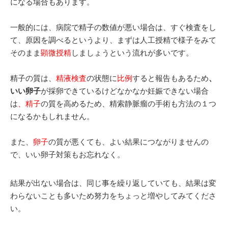
になる場合もあります。
一般的には、病院で精子の数値が悪い場合は、すぐ検査をし
て、原因を調べるというより、まずは人工授精で様子をみて
そのまま
顕微授精
しましょうという流れが多いです。
精子の質は、
精液検査
の状態に
比例
すると報告もあるため
、
いい卵子
が採卵できているけどなかなか妊娠できない場合
は
、精子
の質を高めるため、精索静脈瘤の手術も方法の１つ
になるかもしれません。
また、
卵子
の質が悪くても、よい結果につながりませんの
で、いい卵子対策もお忘れなく。
結果が出ない場合は、同じ事を繰り返していても、結果は変
わらないことも多いため努力をちょっと増やしてみてくださ
い。