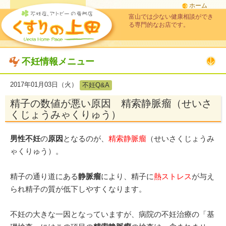
ホーム
富山では少ない健康相談ができ
る専門的なお店です。
不妊情報メニュー
2017年01月03日（火）
不妊Q&A
精子の数値が悪い原因 精索静脈瘤（せいさ
くじょうみゃくりゅう）
男性不妊
の
原因
となるのが、
精索静脈瘤
（せいさくじょうみ
ゃくりゅう）。
精子の通り道にある
静脈瘤
により、精子に
熱ストレス
が与え
られ精子の質が低下しやすくなります。
不妊の大きな一因となっていますが、病院の不妊治療の「基