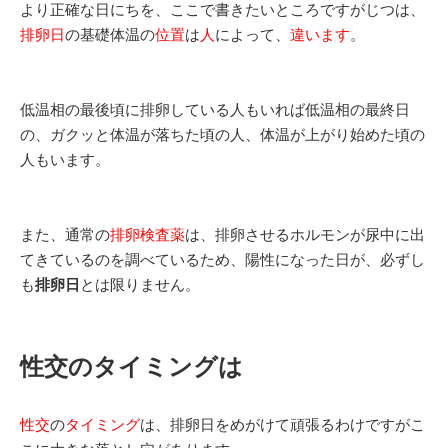
より正確な日にちを、ここで書きたいところですがじつは、
排卵日
の基礎体温の
位置
は
人
によって、
違います
。
低温相の最後頃に排卵している人もいれば低温相の最終日
の、ガクッと体温が落ちた頃の人、体温が上がり始めた頃の
人もいます。
また、通常の
排卵検査薬
は、排卵させるホルモンが尿中に出
てきているのを調べているため、陽性になった日が、必ずし
も
排卵日
とは限りません。
性交のタイミングは
性交
の
タイミング
は、排卵日をめがけて頑張るわけですがこ