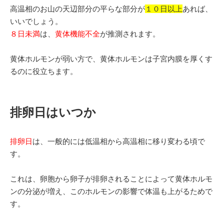
高温相のお山の天辺部分の平らな部分が
１０日以上
あれば、
いいでしょう。
８日未満
は、
黄体機能不全
が推測されます。
黄体ホルモンが弱い方で、黄体ホルモンは子宮内膜を厚くす
るのに役立ちます。
排卵日はいつか
排卵日
は、一般的には低温相から高温相に移り変わる頃で
す。
これは、卵胞から卵子が排卵されることによって黄体ホルモ
ンの分泌が増え、このホルモンの影響で体温も上がるためで
す。