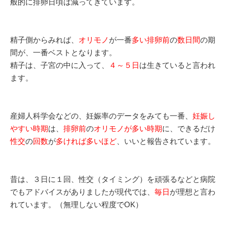
般的に排卵日頃は減ってきています。
精子側からみれば、
オリモノ
が一番
多い
排卵前
の
数日間
の期
間が、一番ベストとなります。
精子は、子宮の中に入って、
４～５日
は生きていると言われ
ます。
産婦人科学会などの、妊娠率のデータをみても一番、
妊娠し
やすい時期
は、
排卵前
の
オリモノが多い時期
に、できるだけ
性交
の
回数
が
多ければ多いほど
、いいと報告されています。
昔は、３日に１回、性交（タイミング）を頑張るなどと病院
でもアドバイスがありましたが現代では、
毎日
が理想と言わ
れています。（無理しない程度でOK）