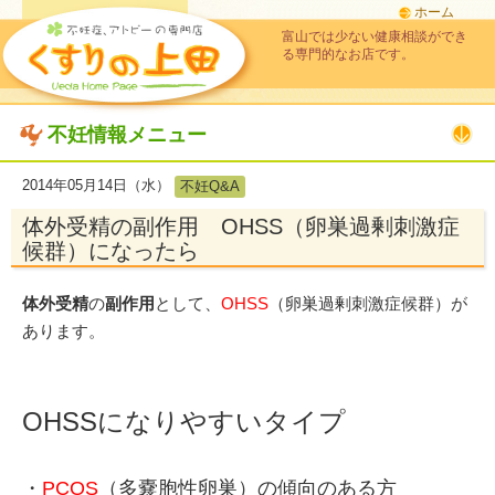
ホーム
富山では少ない健康相談ができ
る専門的なお店です。
不妊情報メニュー
2014年05月14日（水）
不妊Q&A
体外受精の副作用 OHSS（卵巣過剰刺激症
候群）になったら
体外受精
の
副作用
として、
OHSS
（卵巣過剰刺激症候群）が
あります。
OHSSになりやすいタイプ
・
PCOS
（多嚢胞性卵巣）の傾向のある方