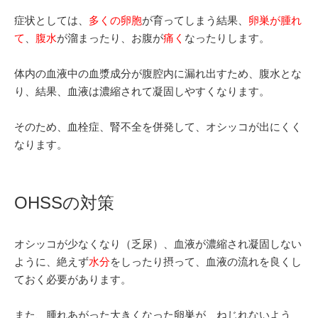
症状としては、
多くの卵胞
が育ってしまう結果、
卵巣が腫れ
て
、
腹水
が溜まったり、お腹が
痛く
なったりします。
体内の血液中の血漿成分が腹腔内に漏れ出すため、腹水とな
り、結果、血液は濃縮されて凝固しやすくなります。
そのため、血栓症、腎不全を併発して、オシッコが出にくく
なります。
OHSSの対策
オシッコが少なくなり（乏尿）、血液が濃縮され凝固しない
ように、絶えず
水分
をしったり摂って、血液の流れを良くし
ておく必要があります。
また、腫れあがった大きくなった卵巣が、ねじれないよう