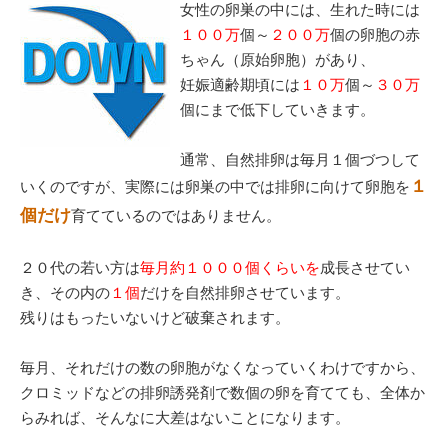
女性の卵巣の中には、生れた時には
１００万
個～
２００万
個の卵胞の赤
ちゃん（原始卵胞）があり、
妊娠適齢期頃には
１０万
個～
３０万
個にまで低下していきます。
通常、自然排卵は毎月１個づつして
１
いくのですが、実際には卵巣の中では排卵に向けて卵胞を
個だけ
育てているのではありません。
２０代の若い方は
毎月約１０００個くらいを
成長させてい
き、その内の
１個
だけを自然排卵させています。
残りはもったいないけど破棄されます。
毎月、それだけの数の卵胞がなくなっていくわけですから、
クロミッドなどの排卵誘発剤で数個の卵を育てても、全体か
らみれば、そんなに大差はないことになります。