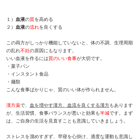
１）
血液
の
質
を高める
２）
血液
の
流れ
を良くする
この両方がしっかり機能していないと、体の不調、生理周期
の乱れ
不妊
の原因にもなります。
いい血液を作るには
質のいい食事
が大切です。
・菓子パン
・インスタント食品
・麺類
こんな食事ばかりじゃ、質のいい体が作られません。
漢方薬
で、
血を増やす漢方、
血流を良くする漢方
もあります
が、生活習慣、食事バランスが悪いと効果も
半減
です。まず
は、ご自身の生活を見直すことも意識していきましょう。
ストレスを溜めすぎず、早寝を心掛け、適度な運動も意識し