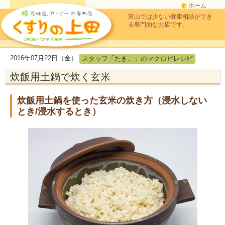
ホーム
富山では少ない健康相談ができ
る専門的なお店です。
2016年07月22日（金）
スタッフ「たきこ」のマクロビレシピ
炊飯用土鍋で炊く玄米
炊飯用土鍋を使った玄米の炊き方（浸水しない
とき/浸水するとき）