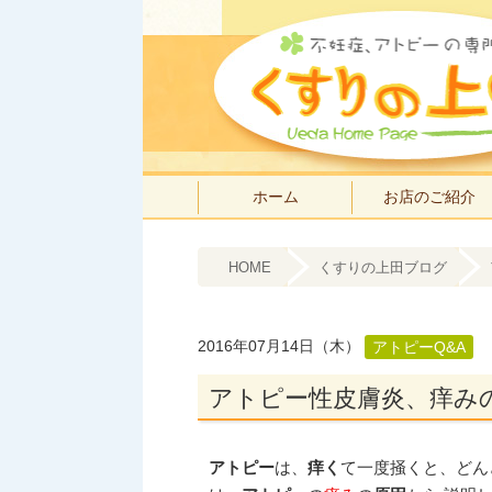
ホーム
お店のご紹介
HOME
くすりの上田ブログ
2016年07月14日（木）
アトピーQ&A
アトピー性皮膚炎、痒み
アトピー
は、
痒く
て一度掻くと、どん