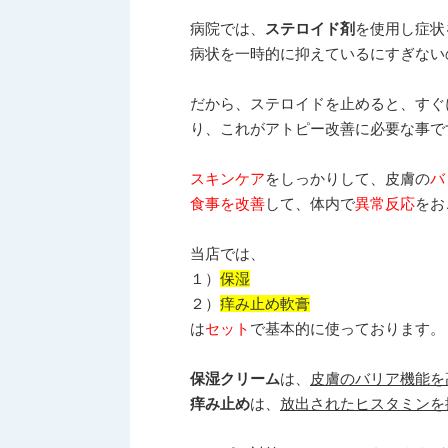
病院では、
ステロイド剤
を使用し症状
病状を一時的に抑えているにすぎない
だから、ステロイドを止めると、すぐ
り、これがアトピー改善に必要な事で
スキンケア
をしっかりして、皮膚の
バ
食事を改善
して、体内で
異常反応
をお
当店では、
１）
保湿
２）
痒み止め軟膏
は
セット
で基本的に使っております。
保湿クリーム
は、
皮膚のバリア機能を
痒み止め
は、
放出されたヒスタミンを