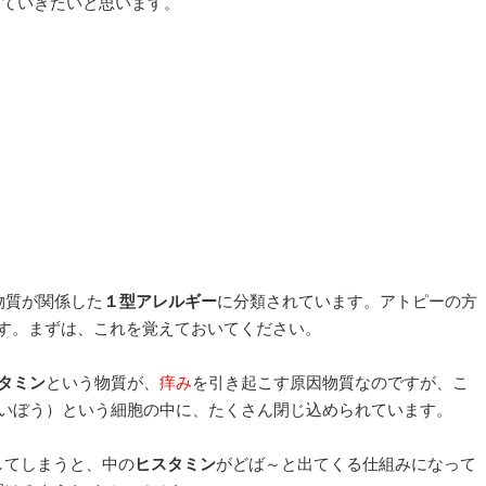
していきたいと思います。
物質が関係した
１型アレルギー
に分類されています。アトピーの方
す。まずは、これを覚えておいてください。
タミン
という物質が、
痒み
を引き起こす原因物質なのですが、こ
いぼう）という細胞の中に、たくさん閉じ込められています。
してしまうと、中の
ヒスタミン
がどば～と
出てくる
仕組みになって