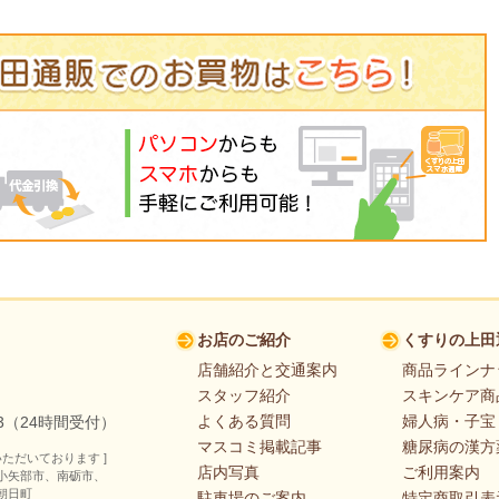
お店のご紹介
くすりの上田
店舗紹介と交通案内
商品ラインナ
スタッフ紹介
スキンケア商
よくある質問
婦人病・子宝
353（24時間受付）
マスコミ掲載記事
糖尿病の漢方
ただいております ]
店内写真
ご利用案内
小矢部市、南砺市、
朝日町
駐車場のご案内
特定商取引表