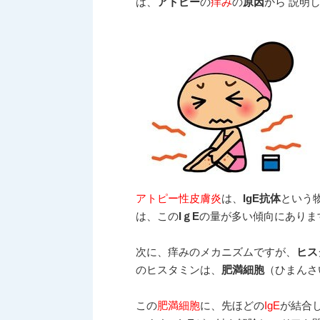
は、
アトピー
の
痒み
の
原因
から 説明
アトピー性皮膚炎
は、
IgE抗体
という
は、この
IｇE
の量が多い傾向にありま
次に、痒みのメカニズムですが、
ヒス
のヒスタミンは、
肥満細胞
（ひまんさ
この
肥満細胞
に、先ほどの
IgE
が結合