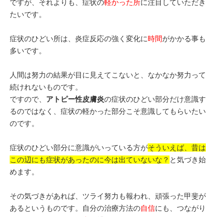
ですが、それよりも、症状の
軽かった所
に注目していただき
たいです。
症状のひどい所は、炎症反応の強く変化に
時間
がかかる事も
多いです。
人間は努力の結果が目に見えてこないと、なかなか努力って
続けれないものです。
ですので、
アトピー性皮膚炎
の症状のひどい部分だけ意識す
るのではなく、症状の軽かった部分こそ意識してもらいたい
のです。
症状のひどい部分に意識がいっている方が
そういえば、昔は
この辺にも症状があったのに
今は出ていないな？
と気づき始
めます。
その気づきがあれば、ツライ努力も報われ、頑張った甲斐が
あるというものです。自分の治療方法の
自信
にも、つながり