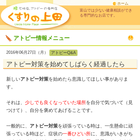
ホーム
富山では少ない健康相談ができ
る専門的なお店です。
アトピー情報メニュー
2016年06月27日（月）
アトピーQ&A
アトピー対策を始めてしばらく経過したら
新しい
アトピー
対策
を始めたら
意識してほしい事がありま
す。
それは、
少しでも良くなっていた場所
を自分で気づいて（見
つけて）、自分を褒めてあげることです。
一般的に、
アトピー対策
を頑張っている時は、一生懸命に頑
張っている時ほど、症状の
一番ひどい所
に、意識がいきがち