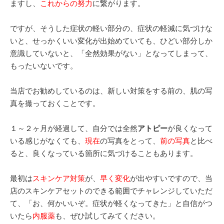
ますし、
これからの努力
に繋がります。
ですが、そうした症状の軽い部分の、症状の軽減に
気づけな
いと、
せっかくいい変化が出始めていても、
ひどい部分しか
意識していないと、「全然効果がない」と
なってしまって、
もったいないです。
当店でお勧めしているのは、新しい対策をする前の、肌の写
真を撮っておくことです。
１～２ヶ月が経過して、自分では全然
アトピー
が良くなって
いる
感じがなくても、
現在
の写真をとって、
前の写真
と比べ
ると、良くなっている箇所に気づけることもあります。
最初は
スキンケア対策
が、
早く変化
が出やすいですので、当
店のスキンケアセットのできる範囲でチャレンジしていただ
て、「お、何かいいぞ。症状が軽くなってきた」と自信がつ
いたら
内服薬
も、ぜひ試してみてください。