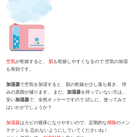
空気
が乾燥すると、
肌
も乾燥しやすくなるので 空気の加湿
も有効です。
加湿器
で空気を加湿すると、肌の乾燥が少し落ち着き、 痒
みの原因が減ります。 まだ、
加湿器
を持っていない方は、
安い
加湿器
で、全然オッケーですので 試しに、使ってみて
はいかがでしょうか？
加湿器
はカビの寝床になりやすいので、定期的な
掃除
のメン
テナンスも 忘れないようにしていてくださいね！