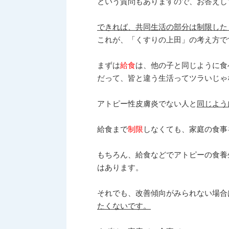
という質問もありますので、お答えし
できれば、共同生活の部分は
制限した
これが、「くすりの上田」の考え方で
まずは
給食
は、他の子と同じように食
だって、皆と違う生活ってツラいじゃ
アトピー性皮膚炎でない人と
同じよう
給食まで
制限
しなくても、家庭の食事
もちろん、給食などでアトピーの食養
はあります。
それでも、改善傾向がみられない場合
たくないです。