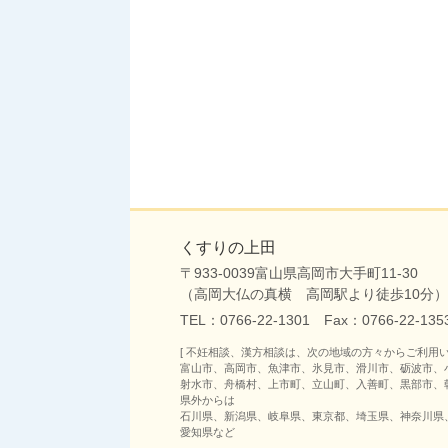
くすりの上田
〒933-0039富山県高岡市大手町11-30
（高岡大仏の真横 高岡駅より徒歩10分）
TEL：
0766-22-1301
Fax：0766-22-1
[ 不妊相談、漢方相談は、次の地域の方々からご利用い
富山市、高岡市、魚津市、氷見市、滑川市、砺波市、
射水市、舟橋村、上市町、立山町、入善町、黒部市、
県外からは
石川県、新潟県、岐阜県、東京都、埼玉県、神奈川県
愛知県など