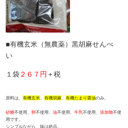
■有機玄米（無農薬）黒胡麻せんべ
い
１袋
２６７円
＋税
原料は、
有機玄米
、
有機胡麻
、
有機たまり醤油
のみ。
砂糖
不使用、
卵
不使用、
油
不使用、
牛乳
不使用、
添加物
不使
用です。
シンプルながら、味は絶品。