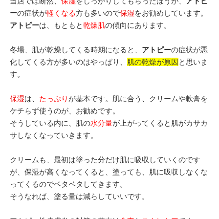
当店では断然、
保湿
をしっかりしてもらったほうが、
アトピ
ー
の症状が
軽くなる
方も多いので
保湿
をお勧めしています。
アトピー
は、もともと
乾燥肌
の傾向にあります。
冬場、肌が乾燥してくる時期になると、
アトピー
の症状が悪
化してくる方が多いのはやっぱり、
肌の乾燥が原因
と思いま
す。
保湿
は、
たっぷり
が基本です。
肌に合う、クリームや軟膏を
ケチらず使うのが、お勧めです。
そうしている内に、肌の
水分量
が上がってくると肌がカサカ
サしなくなっていきます。
クリームも、最初は塗った分だけ肌に吸収していくのです
が、保湿が高くなってくると、塗っても、肌に吸収しなくな
ってくるのでベタベタしてきます。
そうなれば、塗る量は減らしていいです。