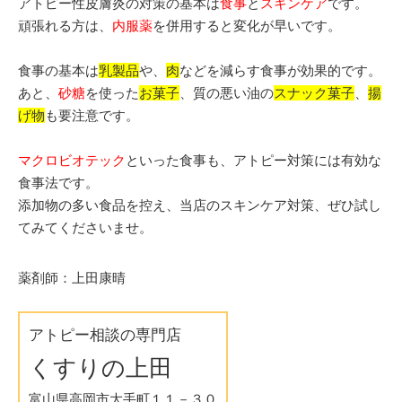
アトピー性皮膚炎の対策の基本は
食事
と
スキンケア
です。
頑張れる方は、
内服薬
を併用すると変化が早いです。
食事の基本は
乳製品
や、
肉
などを減らす食事が効果的です。
あと、
砂糖
を使った
お菓子
、質の悪い油の
スナック菓子
、
揚
げ物
も要注意です。
マクロビオテック
といった食事も、アトピー対策には有効な
食事法です。
添加物の多い食品を控え、当店のスキンケア対策、ぜひ試し
てみてくださいませ。
薬剤師：上田康晴
アトピー相談の専門店
くすりの上田
富山県高岡市大手町１１－３０