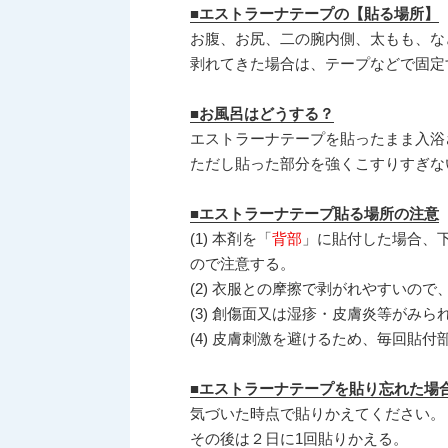
■エストラーナテープの【貼る場所】
お腹、お尻、二の腕内側、太もも、な
剥れてきた場合は、テープなどで固定
■お風呂はどうする？
エストラーナテープを貼ったまま入浴
ただし貼った部分を強くこすりすぎな
■エストラーナテープ貼る場所の注意
(1) 本剤を「
背部
」に貼付した場合、
ので注意する。
(2) 衣服との摩擦で剥がれやすいの
(3) 創傷面又は湿疹・皮膚炎等がみ
(4) 皮膚刺激を避けるため、毎回貼
■エストラーナテープを貼り忘れた場
気づいた時点で貼りかえてください。
その後は２日に1回貼りかえる。