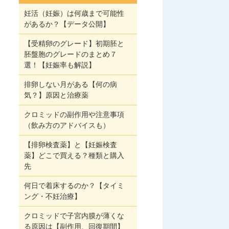
妊活（妊娠）は何歳まで可能性
があるか？【データ公開】
【受精卵のグレード】初期胚と
胚盤胞のグレードのまとめ７
選！【妊娠率も解説】
排卵しない月がある【何の病
気？】原因と治療薬
クロミッドの副作用や注意事項
（飲み方のアドバイスも）
【排卵検査薬】と【妊娠検査
薬】どこで買える？種類と購入
先
何日で着床するのか？【タイミ
ング・不妊治療】
クロミッドで子宮内膜が薄くな
る原因は【副作用、回復期間】