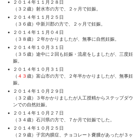
２０１４年１１月２８日
（３２歳）射水市の方で、２ヶ月で妊娠。
２０１４年１１月２５日
（３６歳）中新川郡の方で、２ヶ月で妊娠。
２０１４年１１月０４日
（３８歳）２年かかりましたが、無事に自然妊娠。
２０１４年１０月３１日
（３５歳）途中に２回も妊娠・流産をしましたが、三度妊
娠。
２０１４年１０月３１日
（
４３
歳）富山市の方で、２年半かかりましたが、無事妊
娠。
２０１４年１０月２９日
（３２歳）３年かかりましたが人工授精からステップダウ
ンでの自然妊娠。
２０１４年１０月２７日
（３４歳）石川県の方で、７か月で妊娠でした。
２０１４年１０月２５日
（２９歳）子宮内膜症、チョコレート嚢腫があったが３ヶ