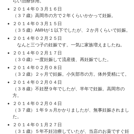
らい治療併用。
２０１４年０３月１６日
（３７歳）高岡市の方で２年くらいかかって妊娠。
２０１４年０３月１５日
（３５歳）AMHが１以下でしたが、２か月くらいで妊娠。
２０１４年０２月２５日
なんと三つ子の妊娠です。一気に家族増えましたね。
２０１４年０２月１７日
（３０歳）一度妊娠して流産後、再妊娠でした。
２０１４年０２月０８日
（３２歳）２ヶ月で妊娠。小矢部市の方。体外受精にて。
２０１４年０２月０４日
（３８歳）不妊歴９年でしたが、半年で妊娠。高岡市の
方。
２０１４年０２月０４日
（３７歳）１年９ヵ月かかりましたが、無事妊娠されまし
た。
２０１４年０１月２７日
（３１歳）５年不妊治療していたが、当店のお薬ですぐ妊