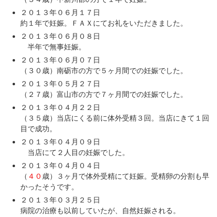
２０１３年０６月１７日
約１年で妊娠。ＦＡＸにてお礼をいただきました。
２０１３年０６月０８日
半年で無事妊娠。
２０１３年０６月０７日
（３０歳）南砺市の方で５ヶ月間での妊娠でした。
２０１３年０５月２７日
（２７歳）富山市の方で７ヶ月間での妊娠でした。
２０１３年０４月２２日
（３５歳）当店にくる前に体外受精３回。当店にきて１回
目で成功。
２０１３年０４月０９日
当店にて２人目の妊娠でした。
２０１３年０４月０４日
（
４０
歳）３ヶ月で体外受精にて妊娠。受精卵の分割も早
かったそうです。
２０１３年０３月２５日
病院の治療も以前していたが、自然妊娠される。