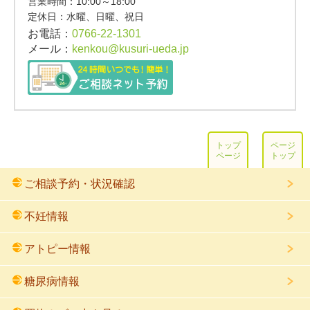
営業時間：
10:00～18:00
定休日：水曜、日曜、祝日
お電話：
0766-22-1301
メール：
kenkou@kusuri-ueda.jp
トップ
ページ
ページ
トップ
ご相談予約・状況確認
不妊情報
アトピー情報
糖尿病情報