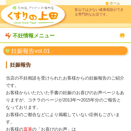
ホーム
富山では少ない健康相談ができ
る専門的なお店です。
不妊情報メニュー
妊娠報告vol.01
妊娠報告
当店の不妊相談を受けられたお客様からの妊娠報告のご紹介
です。
お客様からいただいた手書の妊娠のお喜びのお声ページもあ
りますが、コチラのページが2013年〜2015年分のご報告と
なっております。
お客様のご都合などにより掲載していない症例もございま
す。
お客様の
直筆
の「お喜びのお声」は