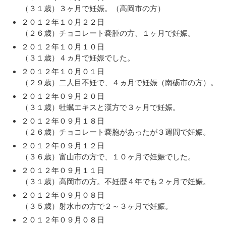
（３１歳）３ヶ月で妊娠。（高岡市の方）
２０１２年１０月２２日
（２６歳）チョコレート嚢腫の方、１ヶ月で妊娠。
２０１２年１０月１０日
（３１歳）４ヵ月で妊娠でした。
２０１２年１０月０１日
（２９歳）二人目不妊で、４ヵ月で妊娠（南砺市の方）。
２０１２年０９月２０日
（３１歳）牡蠣エキスと漢方で３ヶ月で妊娠。
２０１２年０９月１８日
（２６歳）チョコレート嚢胞があったが３週間で妊娠。
２０１２年０９月１２日
（３６歳）富山市の方で、１０ヶ月で妊娠でした。
２０１２年０９月１１日
（３１歳）高岡市の方。不妊歴４年でも２ヶ月で妊娠。
２０１２年０９月０８日
（３５歳）射水市の方で２～３ヶ月で妊娠。
２０１２年０９月０８日