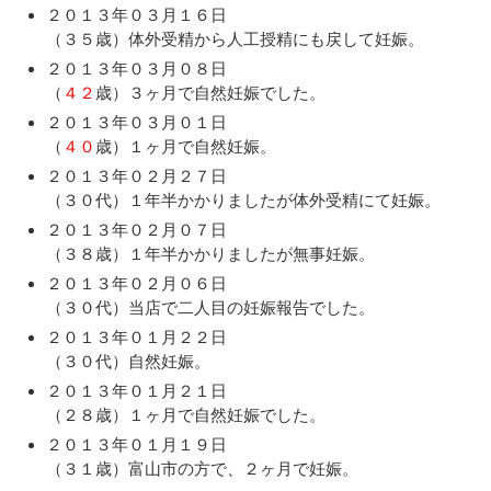
２０１３年０３月１６日
（３５歳）体外受精から人工授精にも戻して妊娠。
２０１３年０３月０８日
（
４２
歳）３ヶ月で自然妊娠でした。
２０１３年０３月０１日
（
４０
歳）１ヶ月で自然妊娠。
２０１３年０２月２７日
（３０代）１年半かかりましたが体外受精にて妊娠。
２０１３年０２月０７日
（３８歳）１年半かかりましたが無事妊娠。
２０１３年０２月０６日
（３０代）当店で二人目の妊娠報告でした。
２０１３年０１月２２日
（３０代）自然妊娠。
２０１３年０１月２１日
（２８歳）１ヶ月で自然妊娠でした。
２０１３年０１月１９日
（３１歳）富山市の方で、２ヶ月で妊娠。