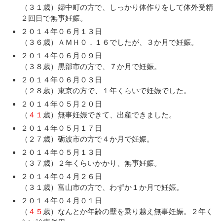
（３１歳）婦中町の方で、しっかり体作りをして体外受精
２回目で無事妊娠。
２０１４年０６月１３日
（３６歳）ＡＭＨ０．１６でしたが、３か月で妊娠。
２０１４年０６月０９日
（３８歳）黒部市の方で、７か月で妊娠。
２０１４年０６月０３日
（２８歳）東京の方で、１年くらいで妊娠でした。
２０１４年０５月２０日
（
４１
歳）無事妊娠できて、出産できました。
２０１４年０５月１７日
（２７歳）砺波市の方で４か月で妊娠。
２０１４年０５月１３日
（３７歳）２年くらいかかり、無事妊娠。
２０１４年０４月２６日
（３１歳）富山市の方で、わずか１か月で妊娠。
２０１４年０４月０１日
（
４５
歳）なんとか年齢の壁を乗り越え無事妊娠。２年く