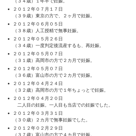
（３４歳）１年半で妊娠。
２０１２年０７月１７日
（３９歳）東京の方で、２ヶ月で妊娠。
２０１２年０６月０５日
（３８歳）人工授精で無事妊娠。
２０１２年０５月２６日
（３４歳）一度判定後流産するも、再妊娠。
２０１２年０５月０７日
（３１歳）高岡市の方で２カ月で妊娠。
２０１２年０５月０７日
（３６歳）富山市の方で２カ月で妊娠。
２０１２年０４月２４日
（３２歳）高岡市の方で１年ちょっとで妊娠。
２０１２年０４月２０日
二人目の妊娠。一人目も当店での妊娠でした。
２０１２年０３月３１日
（３０歳）２カ月で無事妊娠でした。
２０１２年０２月２９日
（３７歳）富山市の方で４カ月で妊娠。